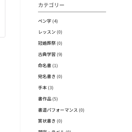
カテゴリー
ペン字
(4)
レッスン
(0)
冠婚葬祭
(0)
古典学習
(9)
命名書
(1)
宛名書き
(0)
手本
(3)
書作品
(5)
書道パフォーマンス
(0)
賞状書き
(0)
題字・ラベル
(0)